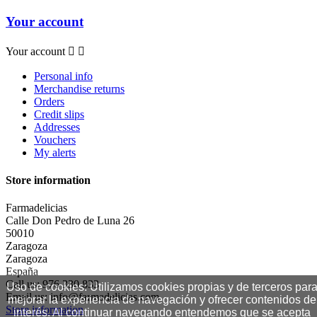
Your account
Your account


Personal info
Merchandise returns
Orders
Credit slips
Addresses
Vouchers
My alerts
Store information
Farmadelicias
Calle Don Pedro de Luna 26
50010
Zaragoza
Zaragoza
España
Call us:
976 330 833
Uso de cookies: Utilizamos cookies propias y de terceros par
Email us:
info@farmadelicias.com
mejorar la experiencia de navegación y ofrecer contenidos de
Store information
interés. Al continuar navegando entendemos que se acepta