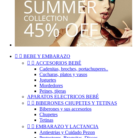


BEBE Y EMBARAZO


ACCESORIOS BEBÉ
Cadenitas, broches, portachuperes..
Cucharas, platos y vasos
Juguetes
Mordedores
Peines, tijeras
APARATOS ELECTRICOS BEBÉ


BIBERONES CHUPETES Y TETINAS
Biberones y sus accesorios
Chupetes
Tetinas


EMBARAZO Y LACTANCIA
Antiestrias y Cuidado Pezon
Protectores, Braguitas, Discos..