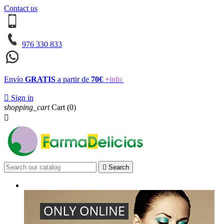
Contact us
976 330 833
Envío
GRATIS
a partir de
70€
+info

Sign in
shopping_cart
Cart
(0)


Search