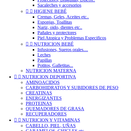
Sacaleches y accesorios


HIGIENE BEBÉ
Cremas, Geles, Aceites etc..
Esponjas, Toallitas
Nariz, oido, dientes etc..
Pañales y protectores
Piel Atopica y Problemas Especificos


NUTRICION BEBÉ
Infusiones, Sueros orales....
Leches
Papillas
Potitos, Galletitas...
NUTRICION MATERNA


NUTRICION DEPORTIVA
AMINOACIDOS
CARBOHIDRATOS Y SUBIDORES DE PESO
CREATINAS
ENERGIZANTES
PROTEINAS
QUEMADORES DE GRASA
RECUPERADORES


NUTRICION Y VITAMINAS
CABELLO, PIEL, UÑAS
CARAMELOS, CHICLES etc..