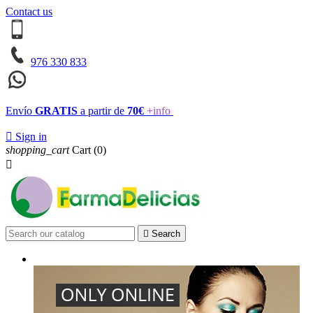
Contact us
976 330 833
Envío
GRATIS
a partir de
70€
+info

Sign in
shopping_cart
Cart
(0)


Search