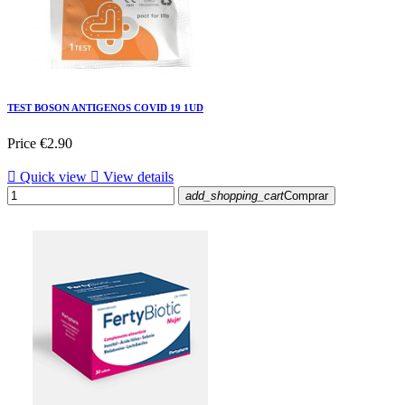
TEST BOSON ANTIGENOS COVID 19 1UD
Price
€2.90

Quick view

View details
add_shopping_cart
Comprar