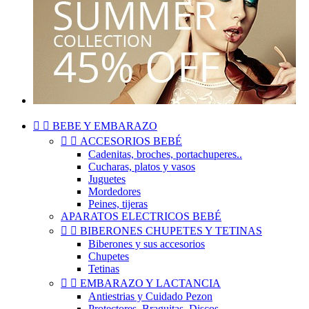


BEBE Y EMBARAZO


ACCESORIOS BEBÉ
Cadenitas, broches, portachuperes..
Cucharas, platos y vasos
Juguetes
Mordedores
Peines, tijeras
APARATOS ELECTRICOS BEBÉ


BIBERONES CHUPETES Y TETINAS
Biberones y sus accesorios
Chupetes
Tetinas


EMBARAZO Y LACTANCIA
Antiestrias y Cuidado Pezon
Protectores, Braguitas, Discos..