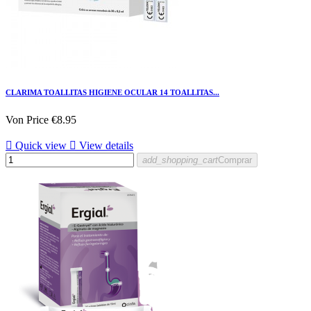
CLARIMA TOALLITAS HIGIENE OCULAR 14 TOALLITAS...
Von
Price
€8.95

Quick view

View details
add_shopping_cart
Comprar