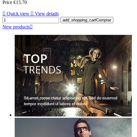
Price
€15.70

Quick view

View details
add_shopping_cart
Comprar
New products
