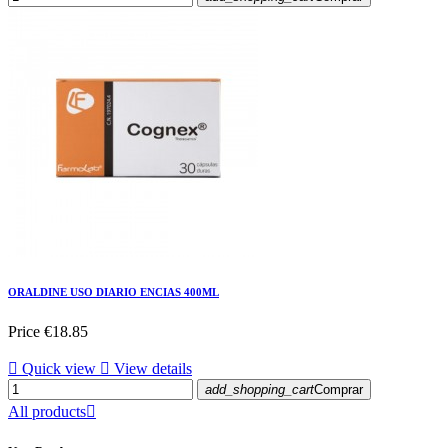
ORALDINE USO DIARIO ENCIAS 400ML
Price
€18.85

Quick view

View details
add_shopping_cart
Comprar
All products
