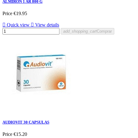
ALMIRON 1 AR 800 G
Price
€19.95

Quick view

View details
add_shopping_cart
Comprar
AUDIOVIT 30 CAPSULAS
Price
€15.20