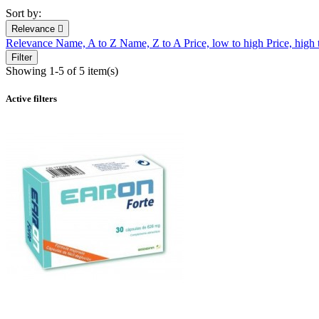
Sort by:
Relevance

Relevance
Name, A to Z
Name, Z to A
Price, low to high
Price, high
Filter
Showing 1-5 of 5 item(s)
Active filters