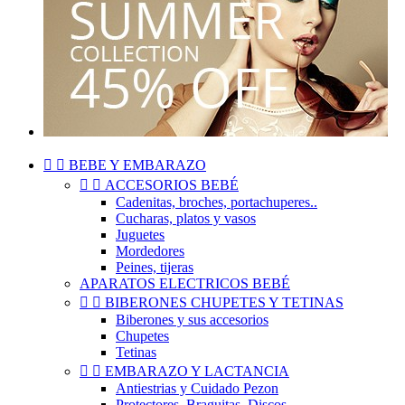


BEBE Y EMBARAZO


ACCESORIOS BEBÉ
Cadenitas, broches, portachuperes..
Cucharas, platos y vasos
Juguetes
Mordedores
Peines, tijeras
APARATOS ELECTRICOS BEBÉ


BIBERONES CHUPETES Y TETINAS
Biberones y sus accesorios
Chupetes
Tetinas


EMBARAZO Y LACTANCIA
Antiestrias y Cuidado Pezon
Protectores, Braguitas, Discos..