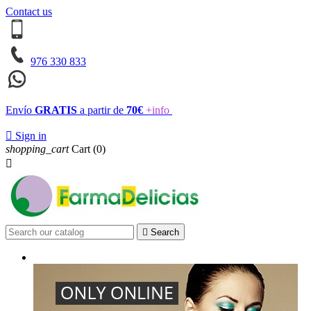
Contact us
976 330 833
Envío
GRATIS
a partir de
70€
+info

Sign in
shopping_cart
Cart
(0)


Search