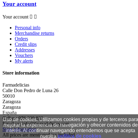
Your account
Your account


Personal info
Merchandise returns
Orders
Credit slips
Addresses
Vouchers
My alerts
Store information
Farmadelicias
Calle Don Pedro de Luna 26
50010
Zaragoza
Zaragoza
España
Call us:
976 330 833
Uso de cookies: Utilizamos cookies propias y de terceros par
Email us:
info@farmadelicias.com
mejorar la experiencia de navegación y ofrecer contenidos de
Store information
interés. Al continuar navegando entendemos que se acepta
All prices are mentioned tax included
nuestra
política de cookies