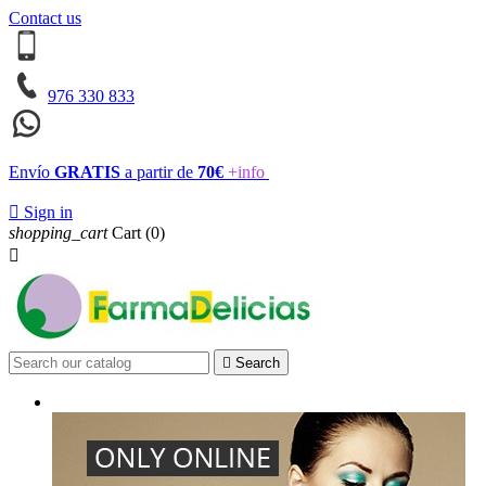
Contact us
976 330 833
Envío
GRATIS
a partir de
70€
+info

Sign in
shopping_cart
Cart
(0)


Search