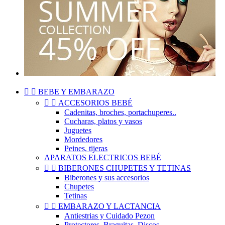


BEBE Y EMBARAZO


ACCESORIOS BEBÉ
Cadenitas, broches, portachuperes..
Cucharas, platos y vasos
Juguetes
Mordedores
Peines, tijeras
APARATOS ELECTRICOS BEBÉ


BIBERONES CHUPETES Y TETINAS
Biberones y sus accesorios
Chupetes
Tetinas


EMBARAZO Y LACTANCIA
Antiestrias y Cuidado Pezon
Protectores, Braguitas, Discos..