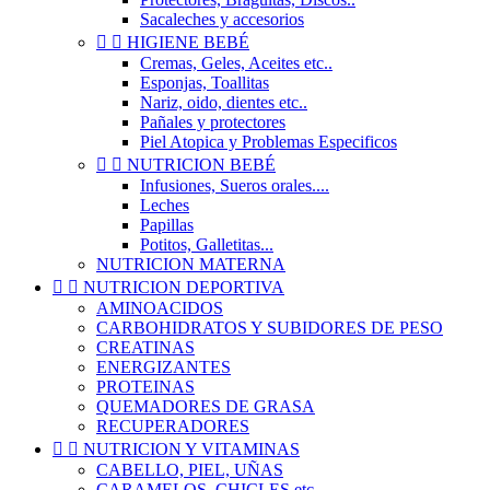
Sacaleches y accesorios


HIGIENE BEBÉ
Cremas, Geles, Aceites etc..
Esponjas, Toallitas
Nariz, oido, dientes etc..
Pañales y protectores
Piel Atopica y Problemas Especificos


NUTRICION BEBÉ
Infusiones, Sueros orales....
Leches
Papillas
Potitos, Galletitas...
NUTRICION MATERNA


NUTRICION DEPORTIVA
AMINOACIDOS
CARBOHIDRATOS Y SUBIDORES DE PESO
CREATINAS
ENERGIZANTES
PROTEINAS
QUEMADORES DE GRASA
RECUPERADORES


NUTRICION Y VITAMINAS
CABELLO, PIEL, UÑAS
CARAMELOS, CHICLES etc..