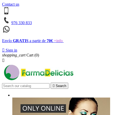
Contact us
976 330 833
Envío
GRATIS
a partir de
70€
+info

Sign in
shopping_cart
Cart
(0)


Search