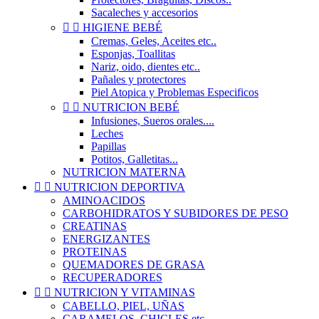
Sacaleches y accesorios


HIGIENE BEBÉ
Cremas, Geles, Aceites etc..
Esponjas, Toallitas
Nariz, oido, dientes etc..
Pañales y protectores
Piel Atopica y Problemas Especificos


NUTRICION BEBÉ
Infusiones, Sueros orales....
Leches
Papillas
Potitos, Galletitas...
NUTRICION MATERNA


NUTRICION DEPORTIVA
AMINOACIDOS
CARBOHIDRATOS Y SUBIDORES DE PESO
CREATINAS
ENERGIZANTES
PROTEINAS
QUEMADORES DE GRASA
RECUPERADORES


NUTRICION Y VITAMINAS
CABELLO, PIEL, UÑAS
CARAMELOS, CHICLES etc..