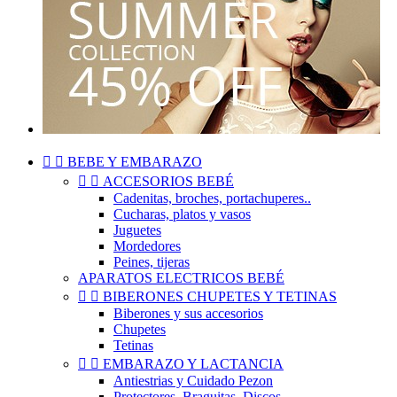


BEBE Y EMBARAZO


ACCESORIOS BEBÉ
Cadenitas, broches, portachuperes..
Cucharas, platos y vasos
Juguetes
Mordedores
Peines, tijeras
APARATOS ELECTRICOS BEBÉ


BIBERONES CHUPETES Y TETINAS
Biberones y sus accesorios
Chupetes
Tetinas


EMBARAZO Y LACTANCIA
Antiestrias y Cuidado Pezon
Protectores, Braguitas, Discos..