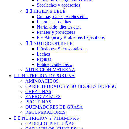
Sacaleches y accesorios


HIGIENE BEBÉ
Cremas, Geles, Aceites etc..
Esponjas, Toallitas
Nariz, oido, dientes etc..
Pañales y protectores
Piel Atopica y Problemas Especificos


NUTRICION BEBÉ
Infusiones, Sueros orales....
Leches
Papillas
Potitos, Galletitas...
NUTRICION MATERNA


NUTRICION DEPORTIVA
AMINOACIDOS
CARBOHIDRATOS Y SUBIDORES DE PESO
CREATINAS
ENERGIZANTES
PROTEINAS
QUEMADORES DE GRASA
RECUPERADORES


NUTRICION Y VITAMINAS
CABELLO, PIEL, UÑAS
CARAMELOS, CHICLES etc..