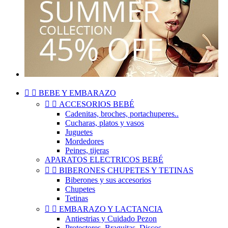


BEBE Y EMBARAZO


ACCESORIOS BEBÉ
Cadenitas, broches, portachuperes..
Cucharas, platos y vasos
Juguetes
Mordedores
Peines, tijeras
APARATOS ELECTRICOS BEBÉ


BIBERONES CHUPETES Y TETINAS
Biberones y sus accesorios
Chupetes
Tetinas


EMBARAZO Y LACTANCIA
Antiestrias y Cuidado Pezon
Protectores, Braguitas, Discos..