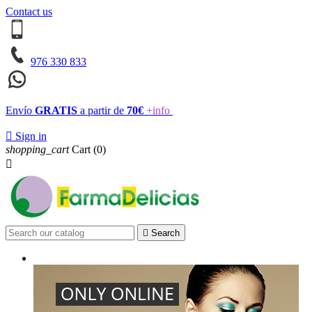
Contact us
976 330 833
Envío
GRATIS
a partir de
70€
+info

Sign in
shopping_cart
Cart
(0)


Search