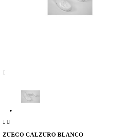



ZUECO CALZURO BLANCO