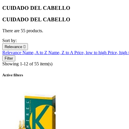
CUIDADO DEL CABELLO
CUIDADO DEL CABELLO
There are 55 products.
Sort by:
Relevance

Relevance
Name, A to Z
Name, Z to A
Price, low to high
Price, high
Filter
Showing 1-12 of 55 item(s)
Active filters