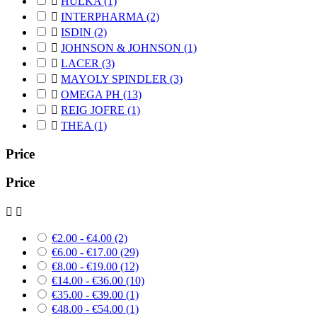

HULKA
(1)

INTERPHARMA
(2)

ISDIN
(2)

JOHNSON & JOHNSON
(1)

LACER
(3)

MAYOLY SPINDLER
(3)

OMEGA PH
(13)

REIG JOFRE
(1)

THEA
(1)
Price
Price


€2.00 - €4.00
(2)
€6.00 - €17.00
(29)
€8.00 - €19.00
(12)
€14.00 - €36.00
(10)
€35.00 - €39.00
(1)
€48.00 - €54.00
(1)