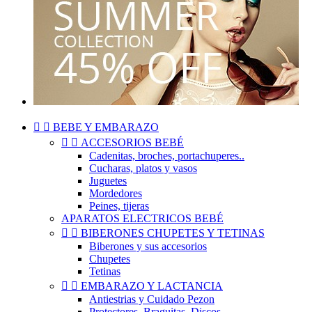


BEBE Y EMBARAZO


ACCESORIOS BEBÉ
Cadenitas, broches, portachuperes..
Cucharas, platos y vasos
Juguetes
Mordedores
Peines, tijeras
APARATOS ELECTRICOS BEBÉ


BIBERONES CHUPETES Y TETINAS
Biberones y sus accesorios
Chupetes
Tetinas


EMBARAZO Y LACTANCIA
Antiestrias y Cuidado Pezon
Protectores, Braguitas, Discos..