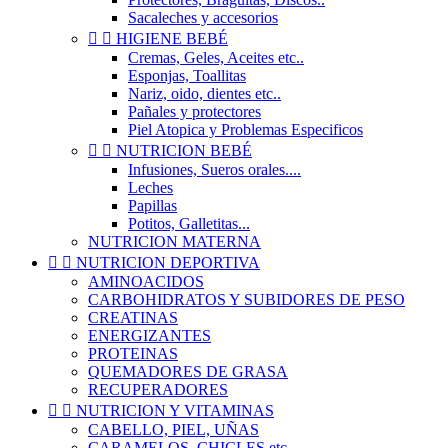
Sacaleches y accesorios


HIGIENE BEBÉ
Cremas, Geles, Aceites etc..
Esponjas, Toallitas
Nariz, oido, dientes etc..
Pañales y protectores
Piel Atopica y Problemas Especificos


NUTRICION BEBÉ
Infusiones, Sueros orales....
Leches
Papillas
Potitos, Galletitas...
NUTRICION MATERNA


NUTRICION DEPORTIVA
AMINOACIDOS
CARBOHIDRATOS Y SUBIDORES DE PESO
CREATINAS
ENERGIZANTES
PROTEINAS
QUEMADORES DE GRASA
RECUPERADORES


NUTRICION Y VITAMINAS
CABELLO, PIEL, UÑAS
CARAMELOS, CHICLES etc..