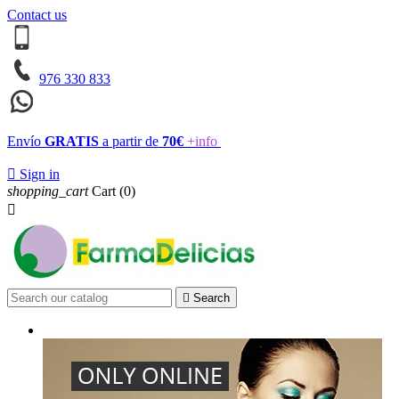
Contact us
976 330 833
Envío
GRATIS
a partir de
70€
+info

Sign in
shopping_cart
Cart
(0)


Search