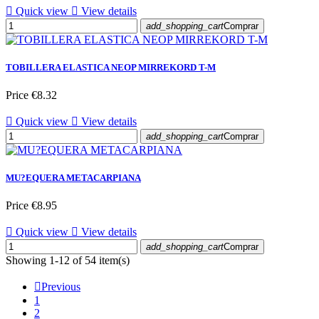

Quick view

View details
add_shopping_cart
Comprar
TOBILLERA ELASTICA NEOP MIRREKORD T-M
Price
€8.32

Quick view

View details
add_shopping_cart
Comprar
MU?EQUERA METACARPIANA
Price
€8.95

Quick view

View details
add_shopping_cart
Comprar
Showing 1-12 of 54 item(s)

Previous
1
2