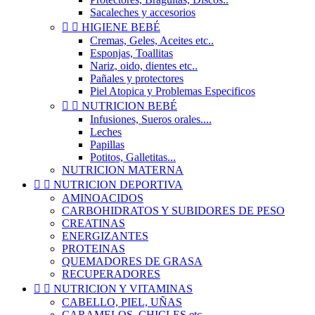
Sacaleches y accesorios


HIGIENE BEBÉ
Cremas, Geles, Aceites etc..
Esponjas, Toallitas
Nariz, oido, dientes etc..
Pañales y protectores
Piel Atopica y Problemas Especificos


NUTRICION BEBÉ
Infusiones, Sueros orales....
Leches
Papillas
Potitos, Galletitas...
NUTRICION MATERNA


NUTRICION DEPORTIVA
AMINOACIDOS
CARBOHIDRATOS Y SUBIDORES DE PESO
CREATINAS
ENERGIZANTES
PROTEINAS
QUEMADORES DE GRASA
RECUPERADORES


NUTRICION Y VITAMINAS
CABELLO, PIEL, UÑAS
CARAMELOS, CHICLES etc..