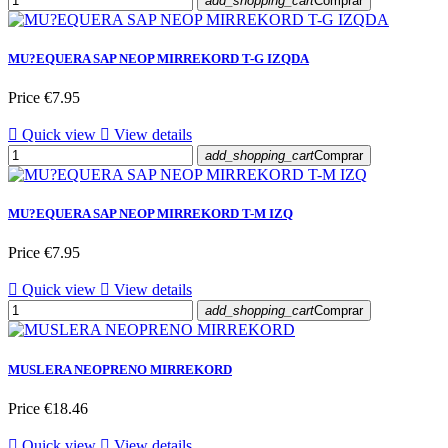
add_shopping_cart
Comprar
MU?EQUERA SAP NEOP MIRREKORD T-G IZQDA
Price
€7.95

Quick view

View details
add_shopping_cart
Comprar
MU?EQUERA SAP NEOP MIRREKORD T-M IZQ
Price
€7.95

Quick view

View details
add_shopping_cart
Comprar
MUSLERA NEOPRENO MIRREKORD
Price
€18.46

Quick view

View details