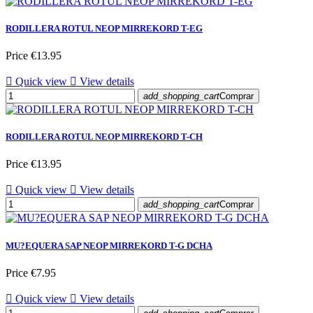
RODILLERA ROTUL NEOP MIRREKORD T-EG
Price
€13.95

Quick view

View details
add_shopping_cart
Comprar
RODILLERA ROTUL NEOP MIRREKORD T-CH
Price
€13.95

Quick view

View details
add_shopping_cart
Comprar
MU?EQUERA SAP NEOP MIRREKORD T-G DCHA
Price
€7.95

Quick view

View details