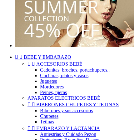


BEBE Y EMBARAZO


ACCESORIOS BEBÉ
Cadenitas, broches, portachuperes..
Cucharas, platos y vasos
Juguetes
Mordedores
Peines, tijeras
APARATOS ELECTRICOS BEBÉ


BIBERONES CHUPETES Y TETINAS
Biberones y sus accesorios
Chupetes
Tetinas


EMBARAZO Y LACTANCIA
Antiestrias y Cuidado Pezon
Protectores, Braguitas, Discos..