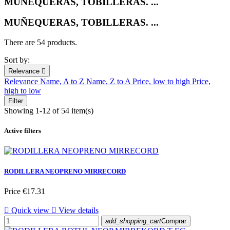
MUÑEQUERAS, TOBILLERAS. ...
MUÑEQUERAS, TOBILLERAS. ...
There are 54 products.
Sort by:
Relevance

Relevance
Name, A to Z
Name, Z to A
Price, low to high
Price,
high to low
Filter
Showing 1-12 of 54 item(s)
Active filters
RODILLERA NEOPRENO MIRRECORD
Price
€17.31

Quick view

View details
add_shopping_cart
Comprar