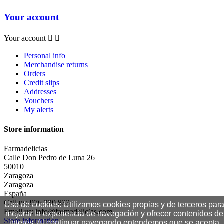
Your account
Your account


Personal info
Merchandise returns
Orders
Credit slips
Addresses
Vouchers
My alerts
Store information
Farmadelicias
Calle Don Pedro de Luna 26
50010
Zaragoza
Zaragoza
España
Call us:
976 330 833
Uso de cookies: Utilizamos cookies propias y de terceros par
Email us:
info@farmadelicias.com
mejorar la experiencia de navegación y ofrecer contenidos de
Store information
interés. Al continuar navegando entendemos que se acepta