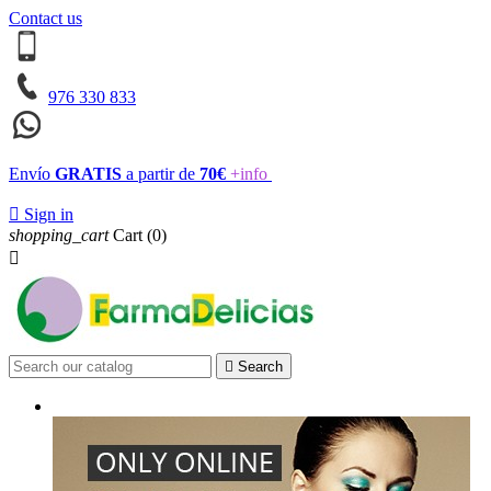
Contact us
976 330 833
Envío
GRATIS
a partir de
70€
+info

Sign in
shopping_cart
Cart
(0)


Search