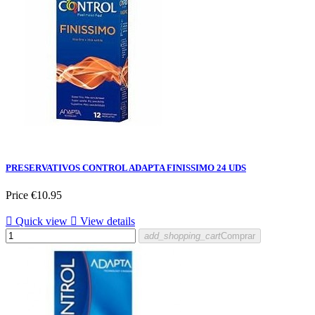
PRESERVATIVOS CONTROL ADAPTA FINISSIMO 24 UDS
Price
€10.95

Quick view

View details
add_shopping_cart
Comprar