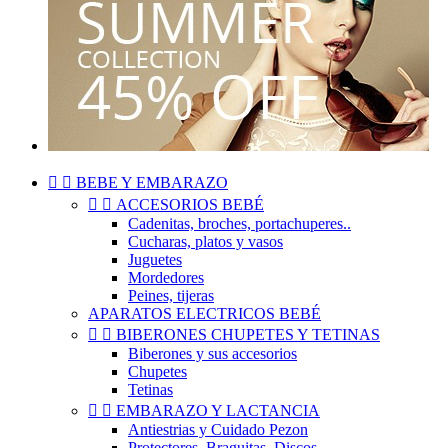


BEBE Y EMBARAZO


ACCESORIOS BEBÉ
Cadenitas, broches, portachuperes..
Cucharas, platos y vasos
Juguetes
Mordedores
Peines, tijeras
APARATOS ELECTRICOS BEBÉ


BIBERONES CHUPETES Y TETINAS
Biberones y sus accesorios
Chupetes
Tetinas


EMBARAZO Y LACTANCIA
Antiestrias y Cuidado Pezon
Protectores, Braguitas, Discos..