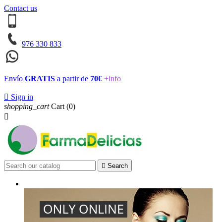
Contact us
976 330 833
Envío
GRATIS
a partir de
70€
+info

Sign in
shopping_cart
Cart
(0)


Search