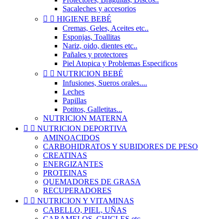
Sacaleches y accesorios


HIGIENE BEBÉ
Cremas, Geles, Aceites etc..
Esponjas, Toallitas
Nariz, oido, dientes etc..
Pañales y protectores
Piel Atopica y Problemas Especificos


NUTRICION BEBÉ
Infusiones, Sueros orales....
Leches
Papillas
Potitos, Galletitas...
NUTRICION MATERNA


NUTRICION DEPORTIVA
AMINOACIDOS
CARBOHIDRATOS Y SUBIDORES DE PESO
CREATINAS
ENERGIZANTES
PROTEINAS
QUEMADORES DE GRASA
RECUPERADORES


NUTRICION Y VITAMINAS
CABELLO, PIEL, UÑAS
CARAMELOS, CHICLES etc..