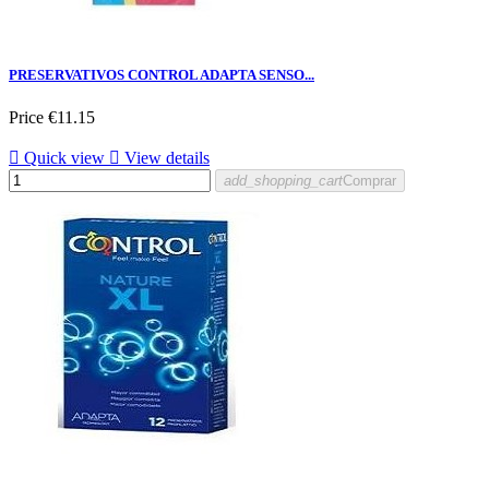
PRESERVATIVOS CONTROL ADAPTA SENSO...
Price
€11.15

Quick view

View details
add_shopping_cart
Comprar