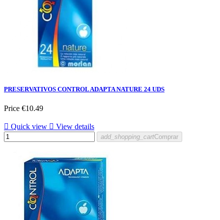
PRESERVATIVOS CONTROL ADAPTA NATURE 24 UDS
Price
€10.49

Quick view

View details
add_shopping_cart
Comprar