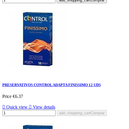
add_shopping_cart
Comprar
PRESERVATIVOS CONTROL ADAPTA FINISSIMO 12 UDS
Price
€6.37

Quick view

View details
add_shopping_cart
Comprar