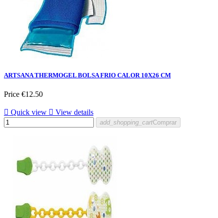
ARTSANA THERMOGEL BOLSA FRIO CALOR 10X26 CM
Price
€12.50

Quick view

View details
add_shopping_cart
Comprar