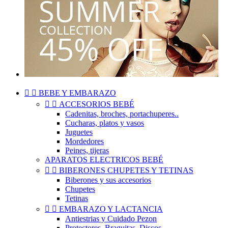


BEBE Y EMBARAZO


ACCESORIOS BEBÉ
Cadenitas, broches, portachuperes..
Cucharas, platos y vasos
Juguetes
Mordedores
Peines, tijeras
APARATOS ELECTRICOS BEBÉ


BIBERONES CHUPETES Y TETINAS
Biberones y sus accesorios
Chupetes
Tetinas


EMBARAZO Y LACTANCIA
Antiestrias y Cuidado Pezon
Protectores, Braguitas, Discos..