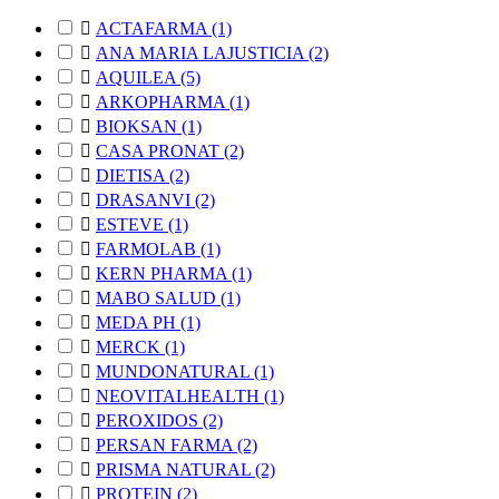

ACTAFARMA
(1)

ANA MARIA LAJUSTICIA
(2)

AQUILEA
(5)

ARKOPHARMA
(1)

BIOKSAN
(1)

CASA PRONAT
(2)

DIETISA
(2)

DRASANVI
(2)

ESTEVE
(1)

FARMOLAB
(1)

KERN PHARMA
(1)

MABO SALUD
(1)

MEDA PH
(1)

MERCK
(1)

MUNDONATURAL
(1)

NEOVITALHEALTH
(1)

PEROXIDOS
(2)

PERSAN FARMA
(2)

PRISMA NATURAL
(2)

PROTEIN
(2)