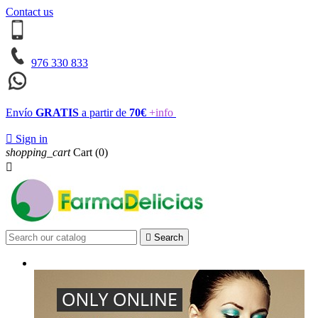
Contact us
976 330 833
Envío
GRATIS
a partir de
70€
+info

Sign in
shopping_cart
Cart
(0)


Search