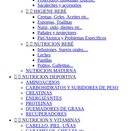
Sacaleches y accesorios


HIGIENE BEBÉ
Cremas, Geles, Aceites etc..
Esponjas, Toallitas
Nariz, oido, dientes etc..
Pañales y protectores
Piel Atopica y Problemas Especificos


NUTRICION BEBÉ
Infusiones, Sueros orales....
Leches
Papillas
Potitos, Galletitas...
NUTRICION MATERNA


NUTRICION DEPORTIVA
AMINOACIDOS
CARBOHIDRATOS Y SUBIDORES DE PESO
CREATINAS
ENERGIZANTES
PROTEINAS
QUEMADORES DE GRASA
RECUPERADORES


NUTRICION Y VITAMINAS
CABELLO, PIEL, UÑAS
CARAMELOS, CHICLES etc..