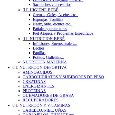
Sacaleches y accesorios


HIGIENE BEBÉ
Cremas, Geles, Aceites etc..
Esponjas, Toallitas
Nariz, oido, dientes etc..
Pañales y protectores
Piel Atopica y Problemas Especificos


NUTRICION BEBÉ
Infusiones, Sueros orales....
Leches
Papillas
Potitos, Galletitas...
NUTRICION MATERNA


NUTRICION DEPORTIVA
AMINOACIDOS
CARBOHIDRATOS Y SUBIDORES DE PESO
CREATINAS
ENERGIZANTES
PROTEINAS
QUEMADORES DE GRASA
RECUPERADORES


NUTRICION Y VITAMINAS
CABELLO, PIEL, UÑAS
CARAMELOS, CHICLES etc..