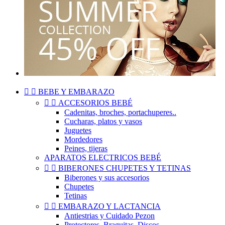


BEBE Y EMBARAZO


ACCESORIOS BEBÉ
Cadenitas, broches, portachuperes..
Cucharas, platos y vasos
Juguetes
Mordedores
Peines, tijeras
APARATOS ELECTRICOS BEBÉ


BIBERONES CHUPETES Y TETINAS
Biberones y sus accesorios
Chupetes
Tetinas


EMBARAZO Y LACTANCIA
Antiestrias y Cuidado Pezon
Protectores, Braguitas, Discos..