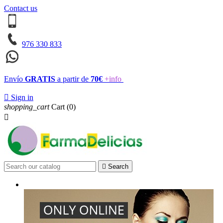
Contact us
976 330 833
Envío
GRATIS
a partir de
70€
+info

Sign in
shopping_cart
Cart
(0)


Search