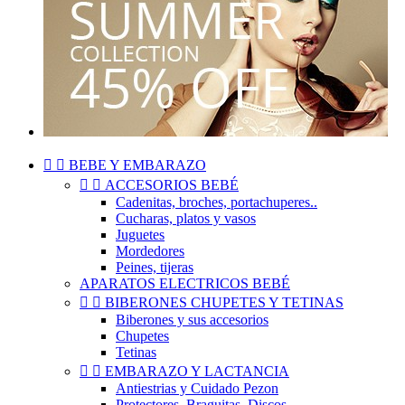


BEBE Y EMBARAZO


ACCESORIOS BEBÉ
Cadenitas, broches, portachuperes..
Cucharas, platos y vasos
Juguetes
Mordedores
Peines, tijeras
APARATOS ELECTRICOS BEBÉ


BIBERONES CHUPETES Y TETINAS
Biberones y sus accesorios
Chupetes
Tetinas


EMBARAZO Y LACTANCIA
Antiestrias y Cuidado Pezon
Protectores, Braguitas, Discos..