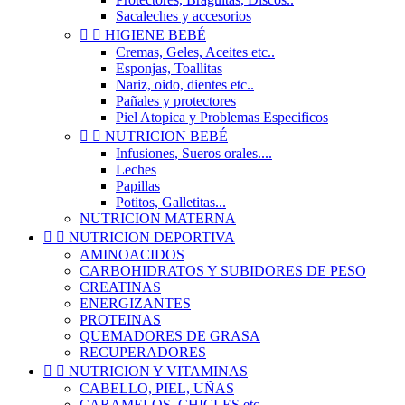
Sacaleches y accesorios


HIGIENE BEBÉ
Cremas, Geles, Aceites etc..
Esponjas, Toallitas
Nariz, oido, dientes etc..
Pañales y protectores
Piel Atopica y Problemas Especificos


NUTRICION BEBÉ
Infusiones, Sueros orales....
Leches
Papillas
Potitos, Galletitas...
NUTRICION MATERNA


NUTRICION DEPORTIVA
AMINOACIDOS
CARBOHIDRATOS Y SUBIDORES DE PESO
CREATINAS
ENERGIZANTES
PROTEINAS
QUEMADORES DE GRASA
RECUPERADORES


NUTRICION Y VITAMINAS
CABELLO, PIEL, UÑAS
CARAMELOS, CHICLES etc..