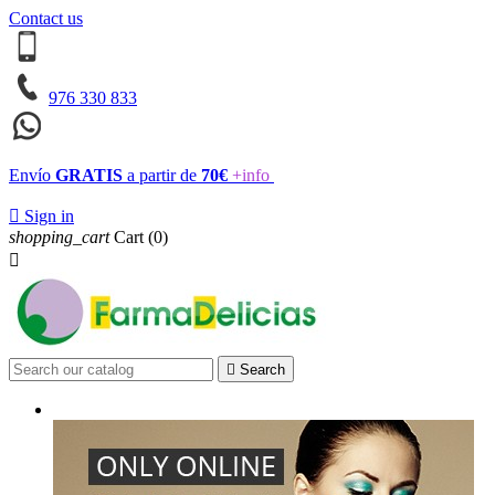
Contact us
976 330 833
Envío
GRATIS
a partir de
70€
+info

Sign in
shopping_cart
Cart
(0)


Search