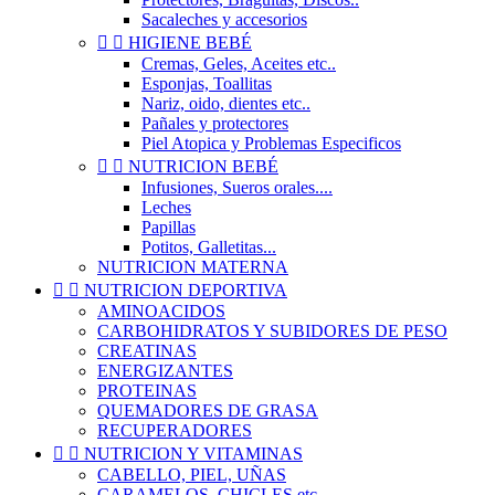
Sacaleches y accesorios


HIGIENE BEBÉ
Cremas, Geles, Aceites etc..
Esponjas, Toallitas
Nariz, oido, dientes etc..
Pañales y protectores
Piel Atopica y Problemas Especificos


NUTRICION BEBÉ
Infusiones, Sueros orales....
Leches
Papillas
Potitos, Galletitas...
NUTRICION MATERNA


NUTRICION DEPORTIVA
AMINOACIDOS
CARBOHIDRATOS Y SUBIDORES DE PESO
CREATINAS
ENERGIZANTES
PROTEINAS
QUEMADORES DE GRASA
RECUPERADORES


NUTRICION Y VITAMINAS
CABELLO, PIEL, UÑAS
CARAMELOS, CHICLES etc..