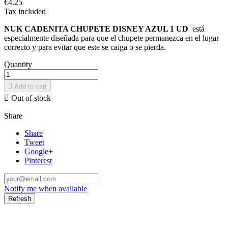
€4.25
Tax included
NUK CADENITA CHUPETE DISNEY AZUL 1 UD
está
especialmente diseñada para que el chupete permanezca en el lugar
correcto y para evitar que este se caiga o se pierda.
Quantity

Add to cart

Out of stock
Share
Share
Tweet
Google+
Pinterest
Notify me when available