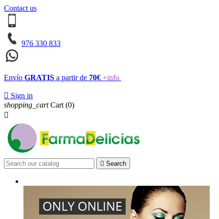
Contact us
976 330 833
Envío
GRATIS
a partir de
70€
+info

Sign in
shopping_cart
Cart
(0)


Search