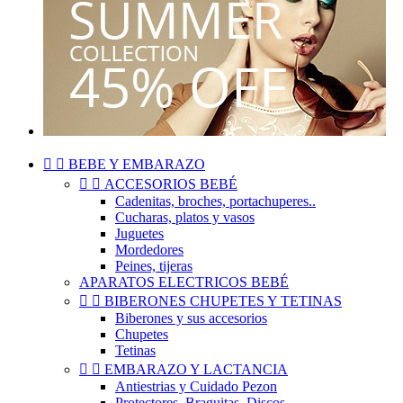


BEBE Y EMBARAZO


ACCESORIOS BEBÉ
Cadenitas, broches, portachuperes..
Cucharas, platos y vasos
Juguetes
Mordedores
Peines, tijeras
APARATOS ELECTRICOS BEBÉ


BIBERONES CHUPETES Y TETINAS
Biberones y sus accesorios
Chupetes
Tetinas


EMBARAZO Y LACTANCIA
Antiestrias y Cuidado Pezon
Protectores, Braguitas, Discos..