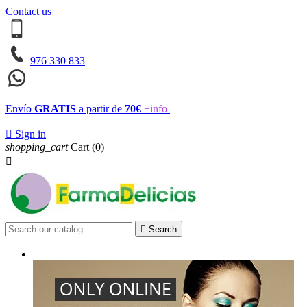
Contact us
976 330 833
Envío
GRATIS
a partir de
70€
+info

Sign in
shopping_cart
Cart
(0)


Search