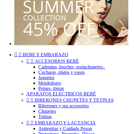


BEBE Y EMBARAZO


ACCESORIOS BEBÉ
Cadenitas, broches, portachuperes..
Cucharas, platos y vasos
Juguetes
Mordedores
Peines, tijeras
APARATOS ELECTRICOS BEBÉ


BIBERONES CHUPETES Y TETINAS
Biberones y sus accesorios
Chupetes
Tetinas


EMBARAZO Y LACTANCIA
Antiestrias y Cuidado Pezon
Protectores, Braguitas, Discos..