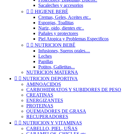
Sacaleches y accesorios


HIGIENE BEBÉ
Cremas, Geles, Aceites etc..
Esponjas, Toallitas
Nariz, oido, dientes etc..
Pañales y protectores
Piel Atopica y Problemas Especificos


NUTRICION BEBÉ
Infusiones, Sueros orales....
Leches
Papillas
Potitos, Galletitas...
NUTRICION MATERNA


NUTRICION DEPORTIVA
AMINOACIDOS
CARBOHIDRATOS Y SUBIDORES DE PESO
CREATINAS
ENERGIZANTES
PROTEINAS
QUEMADORES DE GRASA
RECUPERADORES


NUTRICION Y VITAMINAS
CABELLO, PIEL, UÑAS
CARAMELOS, CHICLES etc..