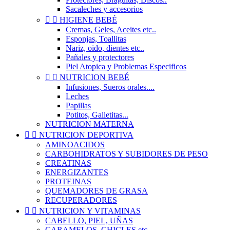
Sacaleches y accesorios


HIGIENE BEBÉ
Cremas, Geles, Aceites etc..
Esponjas, Toallitas
Nariz, oido, dientes etc..
Pañales y protectores
Piel Atopica y Problemas Especificos


NUTRICION BEBÉ
Infusiones, Sueros orales....
Leches
Papillas
Potitos, Galletitas...
NUTRICION MATERNA


NUTRICION DEPORTIVA
AMINOACIDOS
CARBOHIDRATOS Y SUBIDORES DE PESO
CREATINAS
ENERGIZANTES
PROTEINAS
QUEMADORES DE GRASA
RECUPERADORES


NUTRICION Y VITAMINAS
CABELLO, PIEL, UÑAS
CARAMELOS, CHICLES etc..