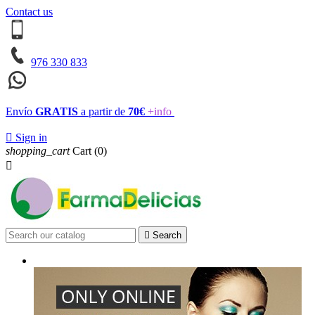
Contact us
976 330 833
Envío
GRATIS
a partir de
70€
+info

Sign in
shopping_cart
Cart
(0)


Search