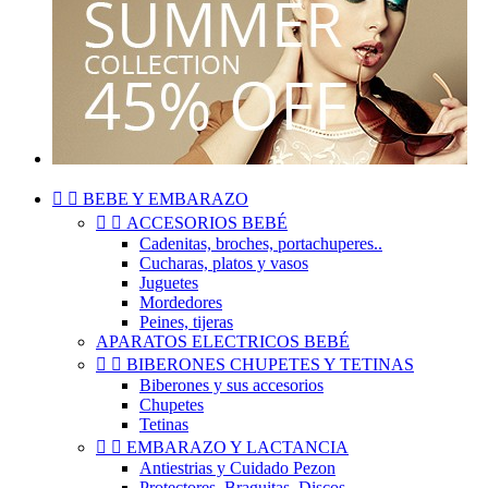


BEBE Y EMBARAZO


ACCESORIOS BEBÉ
Cadenitas, broches, portachuperes..
Cucharas, platos y vasos
Juguetes
Mordedores
Peines, tijeras
APARATOS ELECTRICOS BEBÉ


BIBERONES CHUPETES Y TETINAS
Biberones y sus accesorios
Chupetes
Tetinas


EMBARAZO Y LACTANCIA
Antiestrias y Cuidado Pezon
Protectores, Braguitas, Discos..