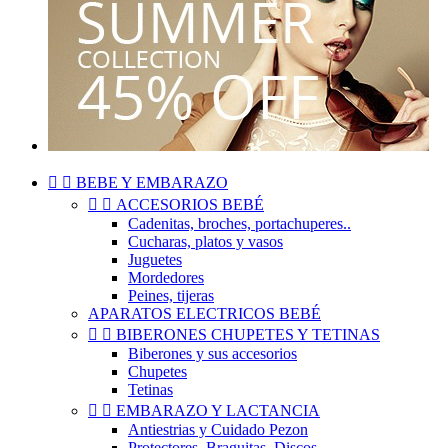


BEBE Y EMBARAZO


ACCESORIOS BEBÉ
Cadenitas, broches, portachuperes..
Cucharas, platos y vasos
Juguetes
Mordedores
Peines, tijeras
APARATOS ELECTRICOS BEBÉ


BIBERONES CHUPETES Y TETINAS
Biberones y sus accesorios
Chupetes
Tetinas


EMBARAZO Y LACTANCIA
Antiestrias y Cuidado Pezon
Protectores, Braguitas, Discos..