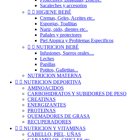
Sacaleches y accesorios


HIGIENE BEBÉ
Cremas, Geles, Aceites etc..
Esponjas, Toallitas
Nariz, oido, dientes etc..
Pañales y protectores
Piel Atopica y Problemas Especificos


NUTRICION BEBÉ
Infusiones, Sueros orales....
Leches
Papillas
Potitos, Galletitas...
NUTRICION MATERNA


NUTRICION DEPORTIVA
AMINOACIDOS
CARBOHIDRATOS Y SUBIDORES DE PESO
CREATINAS
ENERGIZANTES
PROTEINAS
QUEMADORES DE GRASA
RECUPERADORES


NUTRICION Y VITAMINAS
CABELLO, PIEL, UÑAS
CARAMELOS, CHICLES etc..