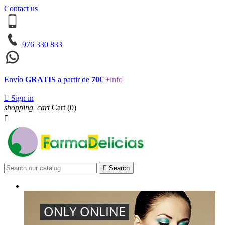
Contact us
976 330 833
Envío
GRATIS
a partir de
70€
+info

Sign in
shopping_cart
Cart
(0)


Search