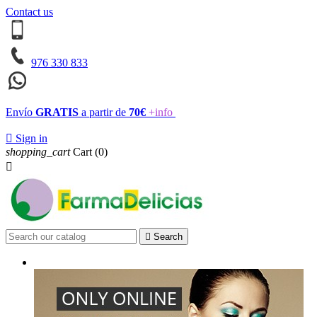
Contact us
976 330 833
Envío
GRATIS
a partir de
70€
+info

Sign in
shopping_cart
Cart
(0)


Search