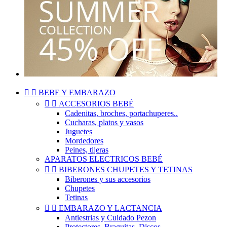


BEBE Y EMBARAZO


ACCESORIOS BEBÉ
Cadenitas, broches, portachuperes..
Cucharas, platos y vasos
Juguetes
Mordedores
Peines, tijeras
APARATOS ELECTRICOS BEBÉ


BIBERONES CHUPETES Y TETINAS
Biberones y sus accesorios
Chupetes
Tetinas


EMBARAZO Y LACTANCIA
Antiestrias y Cuidado Pezon
Protectores, Braguitas, Discos..