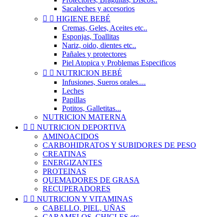
Sacaleches y accesorios


HIGIENE BEBÉ
Cremas, Geles, Aceites etc..
Esponjas, Toallitas
Nariz, oido, dientes etc..
Pañales y protectores
Piel Atopica y Problemas Especificos


NUTRICION BEBÉ
Infusiones, Sueros orales....
Leches
Papillas
Potitos, Galletitas...
NUTRICION MATERNA


NUTRICION DEPORTIVA
AMINOACIDOS
CARBOHIDRATOS Y SUBIDORES DE PESO
CREATINAS
ENERGIZANTES
PROTEINAS
QUEMADORES DE GRASA
RECUPERADORES


NUTRICION Y VITAMINAS
CABELLO, PIEL, UÑAS
CARAMELOS, CHICLES etc..