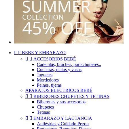


BEBE Y EMBARAZO


ACCESORIOS BEBÉ
Cadenitas, broches, portachuperes..
Cucharas, platos y vasos
Juguetes
Mordedores
Peines, tijeras
APARATOS ELECTRICOS BEBÉ


BIBERONES CHUPETES Y TETINAS
Biberones y sus accesorios
Chupetes
Tetinas


EMBARAZO Y LACTANCIA
Antiestrias y Cuidado Pezon
Protectores, Braguitas, Discos..