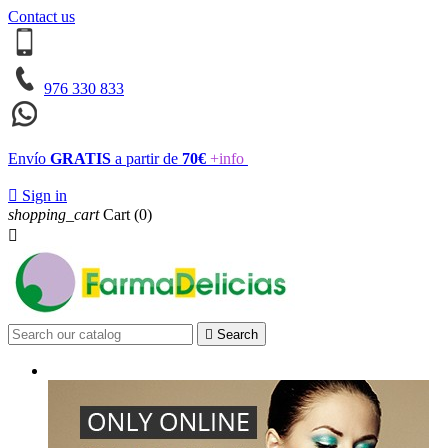
Contact us
976 330 833
Envío
GRATIS
a partir de
70€
+info

Sign in
shopping_cart
Cart
(0)


Search