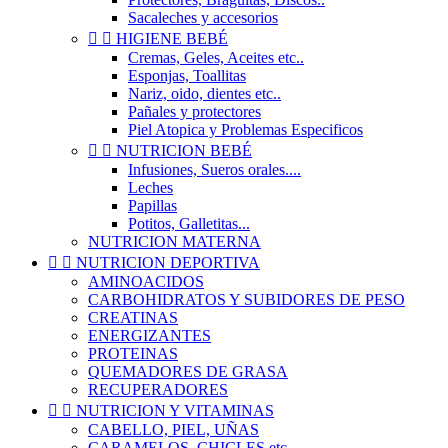
Sacaleches y accesorios


HIGIENE BEBÉ
Cremas, Geles, Aceites etc..
Esponjas, Toallitas
Nariz, oido, dientes etc..
Pañales y protectores
Piel Atopica y Problemas Especificos


NUTRICION BEBÉ
Infusiones, Sueros orales....
Leches
Papillas
Potitos, Galletitas...
NUTRICION MATERNA


NUTRICION DEPORTIVA
AMINOACIDOS
CARBOHIDRATOS Y SUBIDORES DE PESO
CREATINAS
ENERGIZANTES
PROTEINAS
QUEMADORES DE GRASA
RECUPERADORES


NUTRICION Y VITAMINAS
CABELLO, PIEL, UÑAS
CARAMELOS, CHICLES etc..