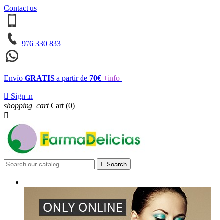
Contact us
976 330 833
Envío
GRATIS
a partir de
70€
+info

Sign in
shopping_cart
Cart
(0)


Search