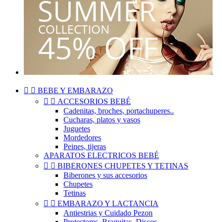


BEBE Y EMBARAZO


ACCESORIOS BEBÉ
Cadenitas, broches, portachuperes..
Cucharas, platos y vasos
Juguetes
Mordedores
Peines, tijeras
APARATOS ELECTRICOS BEBÉ


BIBERONES CHUPETES Y TETINAS
Biberones y sus accesorios
Chupetes
Tetinas


EMBARAZO Y LACTANCIA
Antiestrias y Cuidado Pezon
Protectores, Braguitas, Discos..