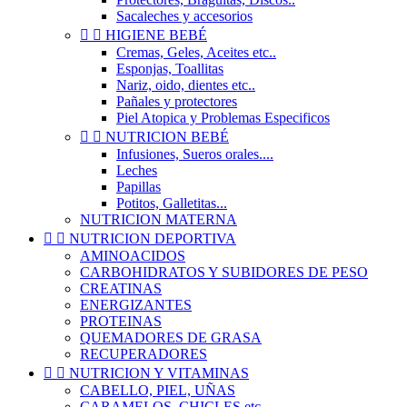
Sacaleches y accesorios


HIGIENE BEBÉ
Cremas, Geles, Aceites etc..
Esponjas, Toallitas
Nariz, oido, dientes etc..
Pañales y protectores
Piel Atopica y Problemas Especificos


NUTRICION BEBÉ
Infusiones, Sueros orales....
Leches
Papillas
Potitos, Galletitas...
NUTRICION MATERNA


NUTRICION DEPORTIVA
AMINOACIDOS
CARBOHIDRATOS Y SUBIDORES DE PESO
CREATINAS
ENERGIZANTES
PROTEINAS
QUEMADORES DE GRASA
RECUPERADORES


NUTRICION Y VITAMINAS
CABELLO, PIEL, UÑAS
CARAMELOS, CHICLES etc..