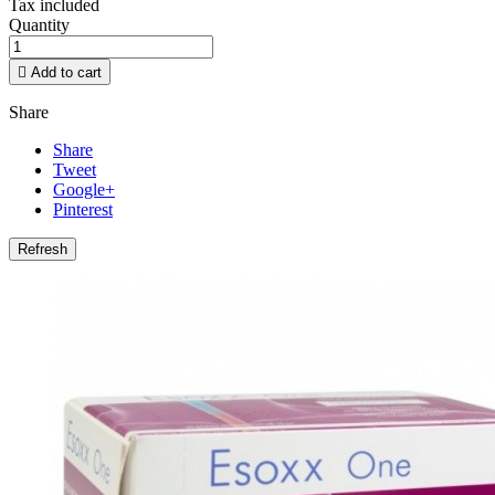
Tax included
Quantity

Add to cart
Share
Share
Tweet
Google+
Pinterest